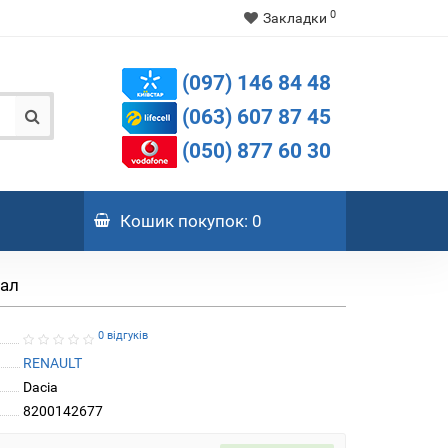
0
Закладки
(097) 146 84 48
(063) 607 87 45
(050) 877 60 30
Кошик
покупок
: 0
нал
0 відгуків
RENAULT
Dacia
8200142677