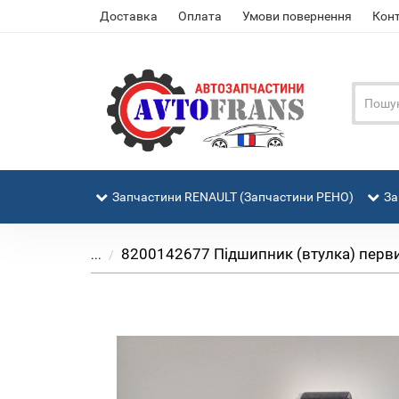
Доставка
Оплата
Умови повернення
Кон
Запчастини RENAULT (Запчастини РЕНО)
За
8200142677 Підшипник (втулка) первин
...