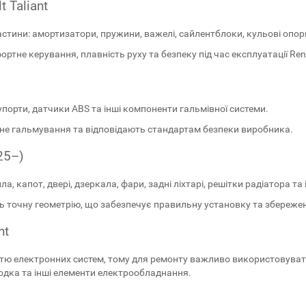
 Taliant
частини: амортизатори, пружини, важелі, сайлентблоки, кульові опори
тне керування, плавність руху та безпеку під час експлуатації Renau
упорти, датчики ABS та інші компоненти гальмівної системи.
ивне гальмування та відповідають стандартам безпеки виробника.
25–)
а, капот, двері, дзеркала, фари, задні ліхтарі, решітки радіатора та 
ють точну геометрію, що забезпечує правильну установку та збереж
nt
стю електронних систем, тому для ремонту важливо використовувати
водка та інші елементи електрообладнання.