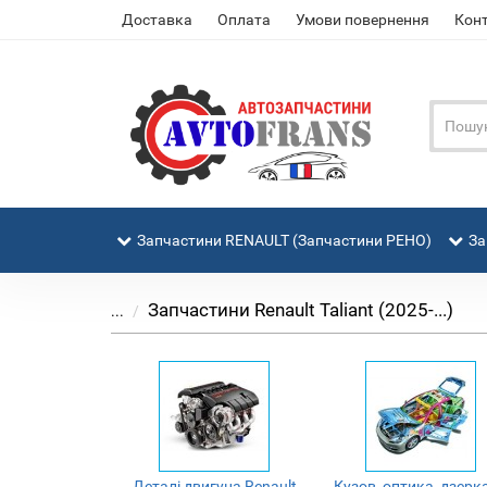
Доставка
Оплата
Умови повернення
Кон
Запчастини RENAULT (Запчастини РЕНО)
За
Запчастини Renault Taliant (2025-...)
...
Деталі двигуна Renault
Кузов, оптика, дзерк