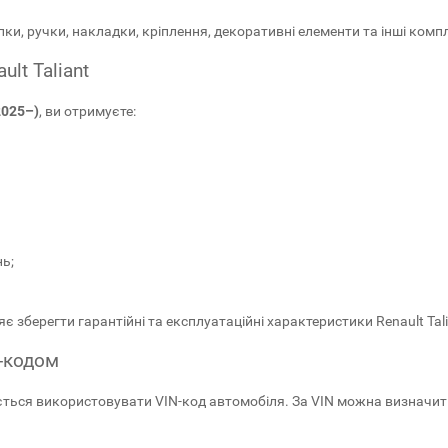
опки, ручки, накладки, кріплення, декоративні елементи та інші комп
lt Taliant
2025–)
, ви отримуєте:
ь;
зберегти гарантійні та експлуатаційні характеристики Renault Tali
N-кодом
ється використовувати VIN-код автомобіля. За VIN можна визначит