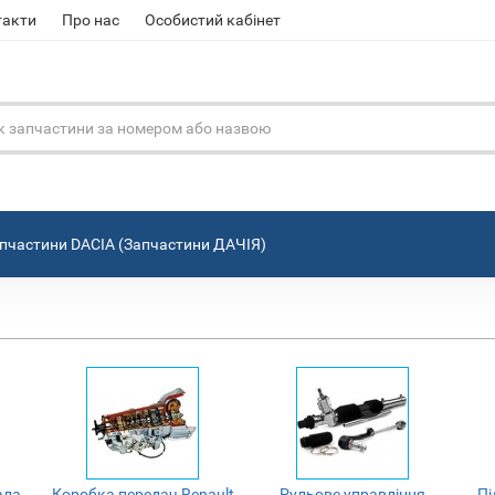
такти
Про нас
Особистий кабінет
пчастини DACIA (Запчастини ДАЧІЯ)
ала
Коробка передач Renault
Рульове управління
Пі