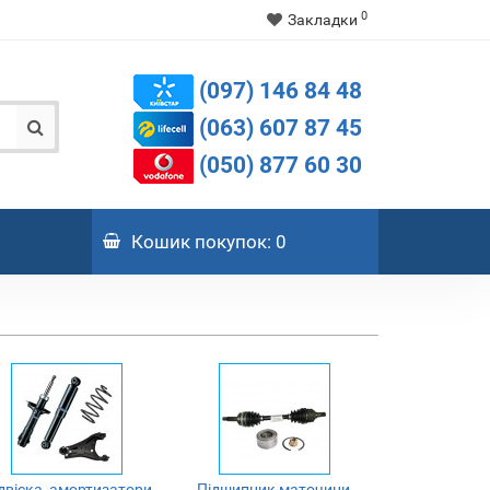
0
Закладки
(097) 146 84 48
(063) 607 87 45
(050) 877 60 30
Кошик
покупок
: 0
двіска, амортизатори
Підшипник маточини,