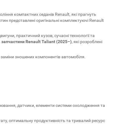
ління компактних седанів Renault, які прагнуть
стин представлені оригінальні комплектуючі Renault
вигуни, практичний кузов, сучасні технології та
 запчастини Renault Taliant (2025–)
, які розроблені
 заміни зношених компонентів автомобіля.
палювання, датчики, елементи системи охолодження та
гату, оптимальну продуктивність та тривалий ресурс