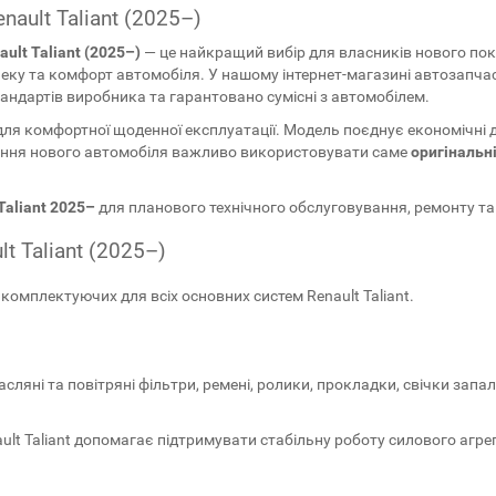
nault Taliant (2025–)
ult Taliant (2025–)
— це найкращий вибір для власників нового поко
пеку та комфорт автомобіля. У нашому інтернет-магазині автозапча
стандартів виробника та гарантовано сумісні з автомобілем.
 для комфортної щоденної експлуатації. Модель поєднує економічні д
вання нового автомобіля важливо використовувати саме
оригінальні
Taliant 2025–
для планового технічного обслуговування, ремонту та
t Taliant (2025–)
омплектуючих для всіх основних систем Renault Taliant.
сляні та повітряні фільтри, ремені, ролики, прокладки, свічки за
lt Taliant допомагає підтримувати стабільну роботу силового агре