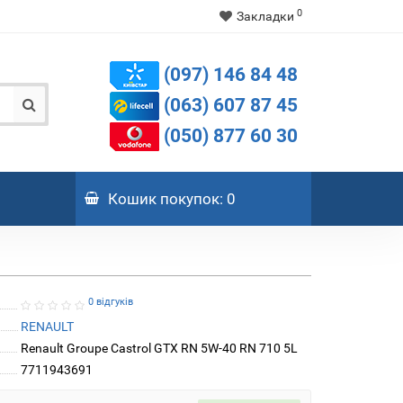
0
Закладки
(097) 146 84 48
(063) 607 87 45
(050) 877 60 30
Кошик
покупок
: 0
0 відгуків
RENAULT
Renault Groupe Castrol GTX RN 5W-40 RN 710 5L
7711943691