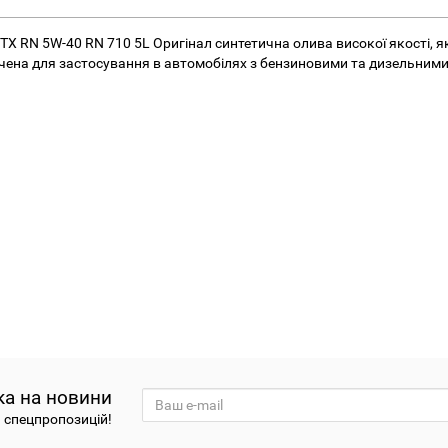
X RN 5W-40 RN 710 5L Оригінал синтетична олива високої якості, як
ена для застосування в автомобілях з бензиновими та дизельними д
ка на новини
а спецпропозицій!