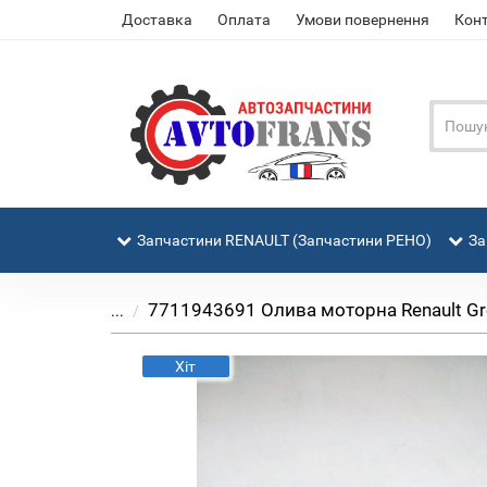
Доставка
Оплата
Умови повернення
Кон
Запчастини RENAULT (Запчастини РЕНО)
За
7711943691 Олива моторна Renault Gro
...
Хіт