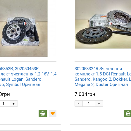
55852R, 302050453R
302058324R Зчеплення
ект зчеплення 1.2 16V, 1.4
комплект 1.5 DCI Renault L
nault Logan, Sandero,
Sandero, Kangoo 2, Dokker, 
oo, Symbol Оригінал
Megane 2, Duster Оригінал
0грн
7 034грн
-
+
+