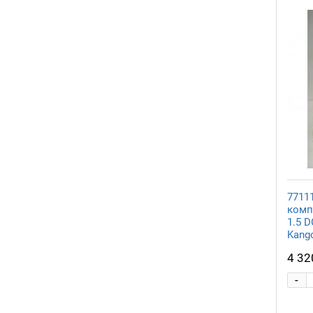
7711
комп
1.5 D
Kango
4 32
-