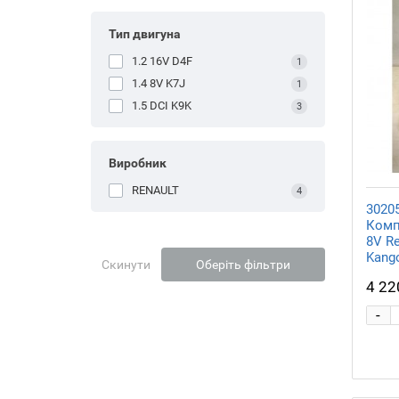
Тип двигуна
1.2 16V D4F
1
1.4 8V K7J
1
1.5 DCI K9K
3
Виробник
RENAULT
4
3020
Компл
8V Re
Kang
Скинути
Оберіть фільтри
4 22
-