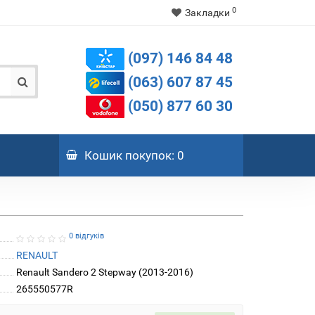
0
Закладки
(097) 146 84 48
(063) 607 87 45
(050) 877 60 30
Кошик
покупок
: 0
0 відгуків
RENAULT
Renault Sandero 2 Stepway (2013-2016)
265550577R