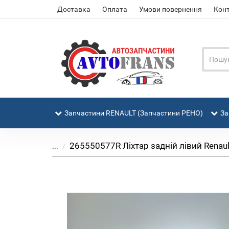
Доставка
Оплата
Умови повернення
Кон
Запчастини RENAULT (Запчастини РЕНО)
За
265550577R Ліхтар задній лівий Renaul
...