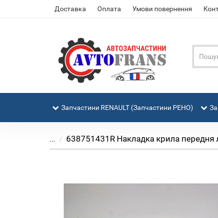
Доставка
Оплата
Умови повернення
Кон
Запчастини RENAULT (Запчастини РЕНО)
За
638751431R Накладка крила передня лів
...