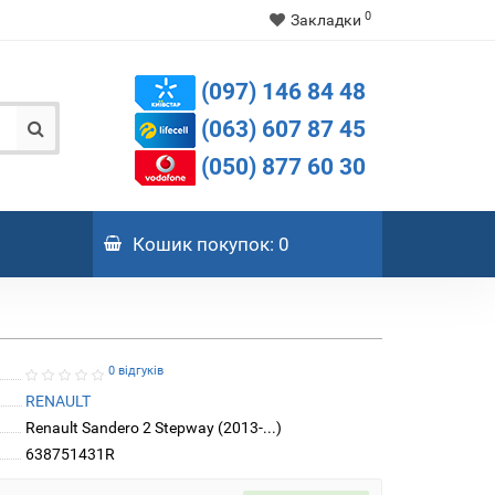
0
Закладки
(097) 146 84 48
(063) 607 87 45
(050) 877 60 30
Кошик
покупок
: 0
0 відгуків
RENAULT
Renault Sandero 2 Stepway (2013-...)
638751431R