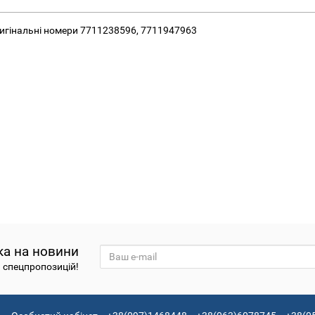
ригінальні номери 7711238596, 7711947963
ка на новини
а спецпропозицій!