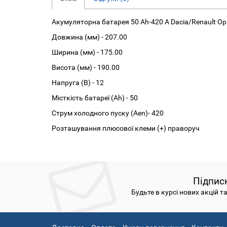
Акумуляторна батарея 50 Ah-420 A Dacia/Renault О
Довжина (мм) - 207.00
Ширина (мм) - 175.00
Висота (мм) - 190.00
Напруга (В) - 12
Місткість батареї (Аh) - 50
Струм холодного пуску (Аen)- 420
Розташування плюсової клеми (+) праворуч
Підпис
Будьте в курсі нових акцій т