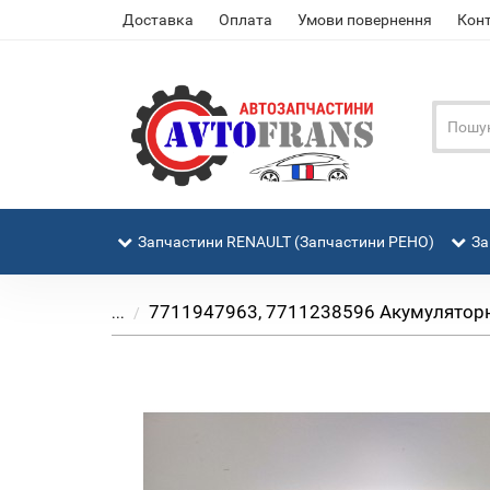
Доставка
Оплата
Умови повернення
Кон
Запчастини RENAULT (Запчастини РЕНО)
За
7711947963, 7711238596 Акумуляторна 
...