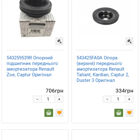
543259539R Опорний
543425FA0A Опора
підшипник переднього
(верхня) переднього
амортизатора Renault
амортизатора Renault
Zoe, Captur Оригінал
Taliant, Kardian, Captur 2,
Duster 3 Оригінал
706грн
334грн
-
-
+
+