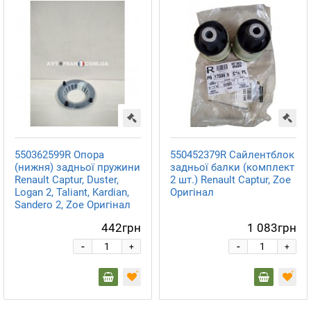
550362599R Опора
550452379R Сайлентблок
(нижня) задньої пружини
задньої балки (комплект
Renault Captur, Duster,
2 шт.) Renault Captur, Zoe
Logan 2, Taliant, Kardian,
Оригінал
Sandero 2, Zoe Оригінал
442грн
1 083грн
-
-
+
+