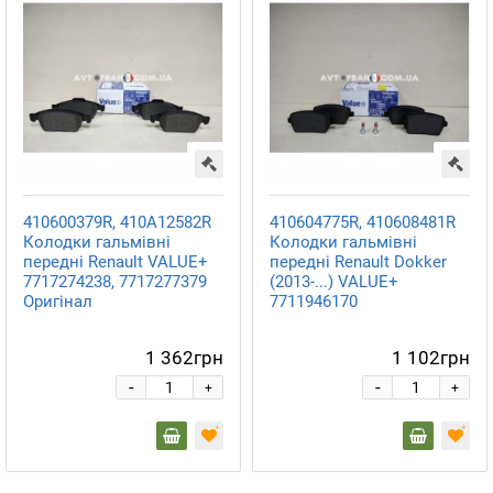
410600379R, 410A12582R
410604775R, 410608481R
Колодки гальмівні
Колодки гальмівні
передні Renault VALUE+
передні Renault Dokker
7717274238, 7717277379
(2013-...) VALUE+
Оригінал
7711946170
1 362грн
1 102грн
-
-
+
+