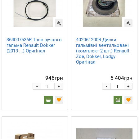
364007536R Трос ручного
402061200R Диски
гальма Renault Dokker
гальмівні вентильовані
(2013-...) Оригінал
(комплект 2 шт.) Renault
Zoe, Dokker, Lodgy
Оригінал
946грн
5 404грн
-
-
+
+