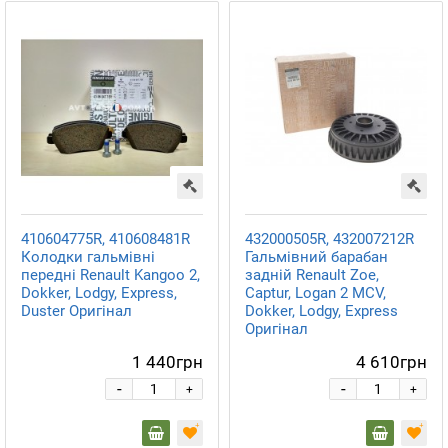
410604775R, 410608481R
432000505R, 432007212R
Колодки гальмівні
Гальмівний барабан
передні Renault Kangoo 2,
задній Renault Zoe,
Dokker, Lodgy, Express,
Captur, Logan 2 MCV,
Duster Оригінал
Dokker, Lodgy, Express
Оригінал
1 440грн
4 610грн
-
-
+
+