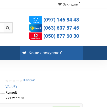
0
Закладки
(097) 146 84 48
(063) 607 87 45
(050) 877 60 30
Кошик
покупок
: 0
0 відгуків
VALUE+
Renault
7717277101