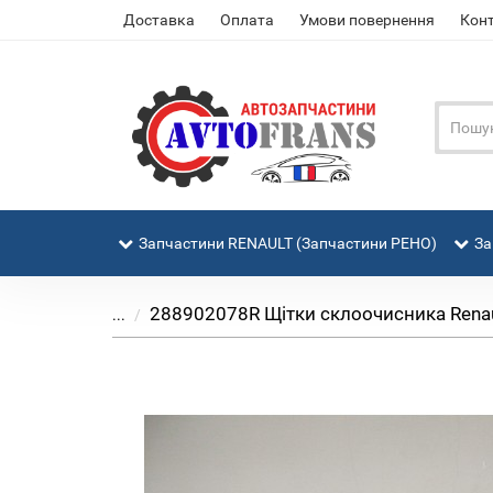
Доставка
Оплата
Умови повернення
Кон
Запчастини RENAULT (Запчастини РЕНО)
За
288902078R Щітки склоочисника Renaul
...