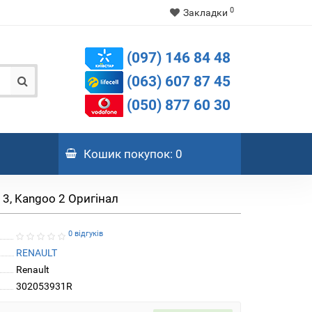
0
Закладки
(097) 146 84 48
(063) 607 87 45
(050) 877 60 30
Кошик
покупок
: 0
c 3, Kangoo 2 Оригінал
0 відгуків
RENAULT
Renault
302053931R