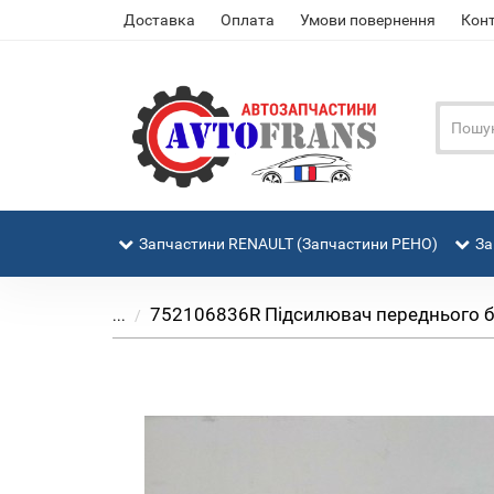
Доставка
Оплата
Умови повернення
Кон
Запчастини RENAULT (Запчастини РЕНО)
За
752106836R Підсилювач переднього ба
...