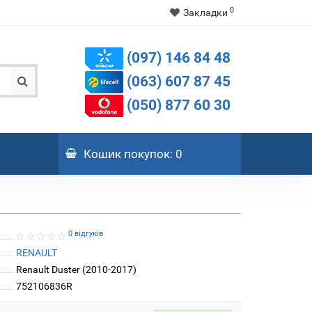
0
Закладки
(097) 146 84 48
(063) 607 87 45
(050) 877 60 30
Кошик
покупок
: 0
0 відгуків
RENAULT
Renault Duster (2010-2017)
752106836R