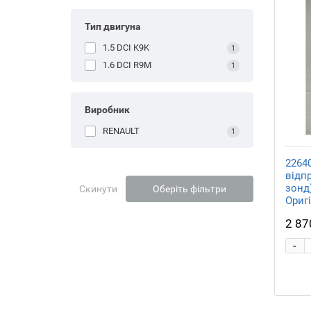
Тип двигуна
1.5 DCI K9K
1
1.6 DCI R9M
1
Виробник
RENAULT
1
2264
відп
зонд)
Скинути
Оберіть фільтри
Ориг
2 87
-