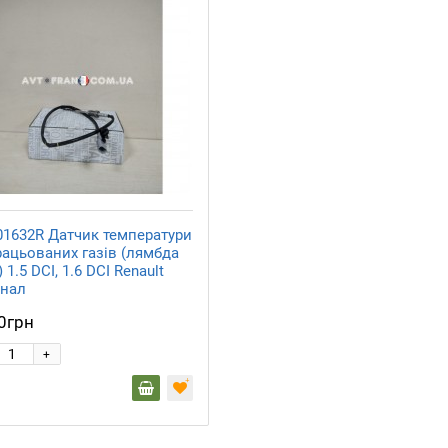
01632R Датчик температури
рацьованих газів (лямбда
 1.5 DCI, 1.6 DCI Renault
інал
0грн
+