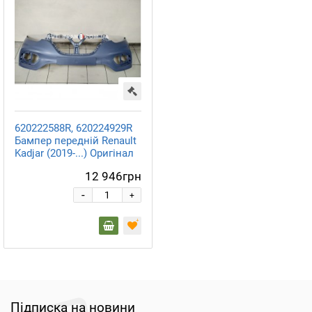
620222588R, 620224929R
Бампер передній Renault
Kadjar (2019-...) Оригінал
12 946грн
-
+
Підписка на новини