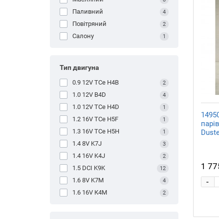
Паливний
4
Повітряний
2
Салону
1
Тип двигуна
0.9 12V TCe H4B
2
1.0 12V B4D
4
1.0 12V TCe H4D
1
1495
1.2 16V TCe H5F
1
парів
1.3 16V TCe H5H
Duste
1
1.4 8V K7J
3
1.4 16V K4J
2
1 77
1.5 DCI K9K
12
1.6 8V K7M
-
4
1.6 16V К4М
2