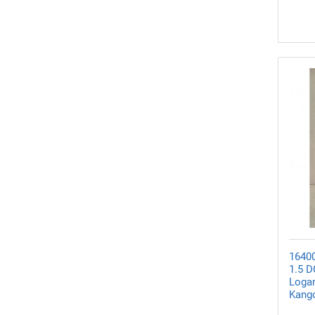
1640
1.5 D
Logan
Kang