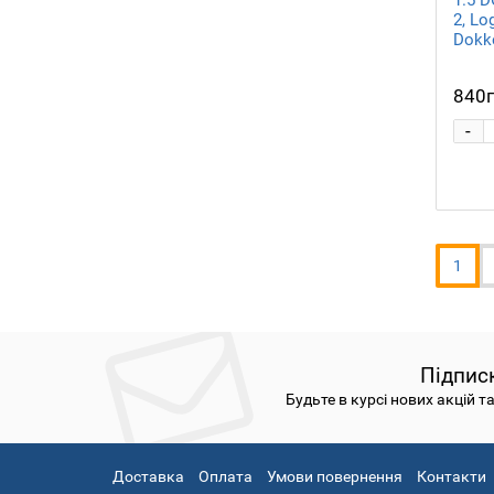
2, Lo
Dokke
840
-
1
Підпис
Будьте в курсі нових акцій т
Доставка
Оплата
Умови повернення
Контакти