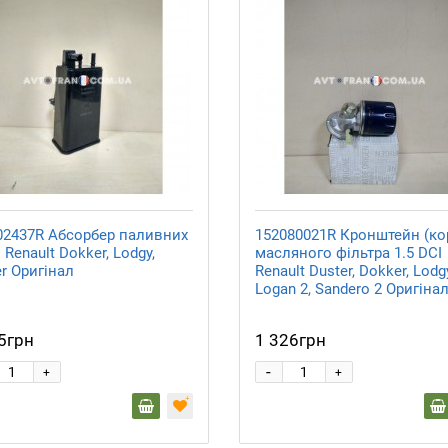
02437R Абсорбер паливних
152080021R Кронштейн (ко
 Renault Dokker, Lodgy,
масляного фільтра 1.5 DCI
r Оригінал
Renault Duster, Dokker, Lodg
Logan 2, Sandero 2 Оригіна
5грн
1 326грн
-
+
+