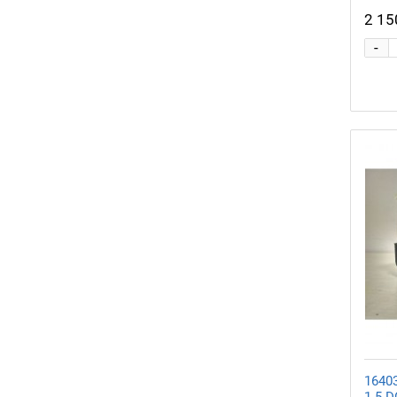
2 15
-
1640
1.5 D