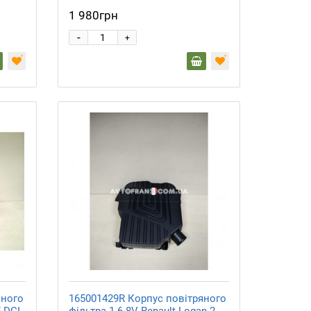
1 980грн
-
+
яного
165001429R Корпус повітряного
5 DCI
фільтра 1.6 8V Renault Logan 2,