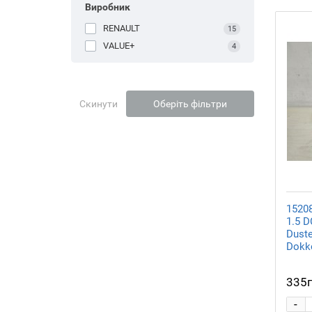
Виробник
RENAULT
15
VALUE+
4
Скинути
Оберіть фільтри
1520
1.5 D
Duste
Dokke
335
-