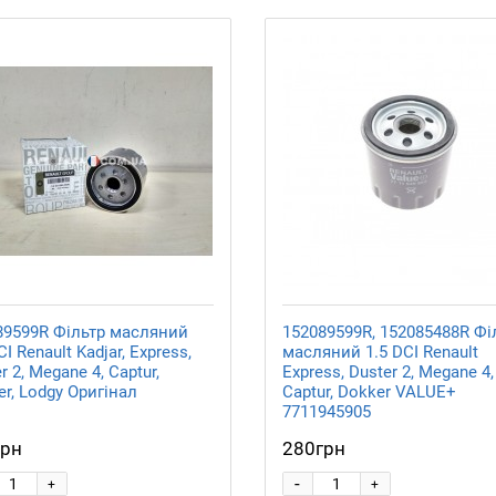
89599R Фільтр масляний
152089599R, 152085488R Фі
CI Renault Kadjar, Express,
масляний 1.5 DCI Renault
r 2, Megane 4, Captur,
Express, Duster 2, Megane 4,
r, Lodgy Оригінал
Captur, Dokker VALUE+
7711945905
грн
280грн
-
+
+