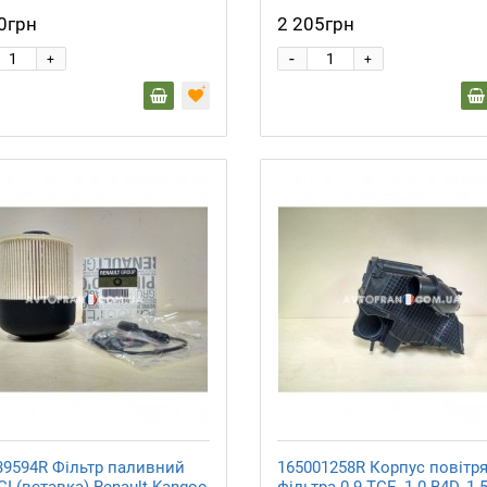
0грн
2 205грн
-
+
+
39594R Фільтр паливний
165001258R Корпус повітр
CI (вставка) Renault Kangoo
фільтра 0.9 TCE, 1.0 B4D, 1.