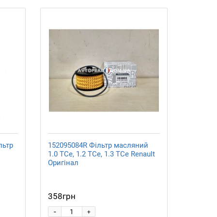
льтр
152095084R Фільтр масляний
1.0 TCe, 1.2 TCe, 1.3 TCe Renault
Оригінал
358грн
-
+