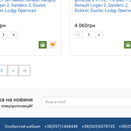
gan 2, Sandero 2, Duster,
Renault Logan 2, Sandero 2,
r, Lodgy Оригінал
Dokker, Duster, Lodgy Оригі
грн
4 060грн
-
+
+
2
>
>|
ка на новини
а спецпропозицій!
Особистий кабінет
+38(097)1468448
+38(063)6078745
+38(0