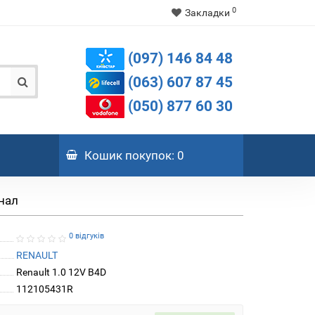
0
Закладки
(097) 146 84 48
(063) 607 87 45
(050) 877 60 30
Кошик
покупок
: 0
інал
0 відгуків
RENAULT
Renault 1.0 12V B4D
112105431R