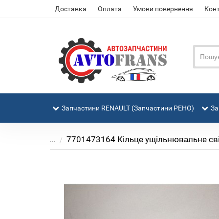
Доставка
Оплата
Умови повернення
Кон
Запчастини RENAULT (Запчастини РЕНО)
За
7701473164 Кільце ущільнювальне свічк
...