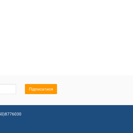
Підписатися
50)8776030