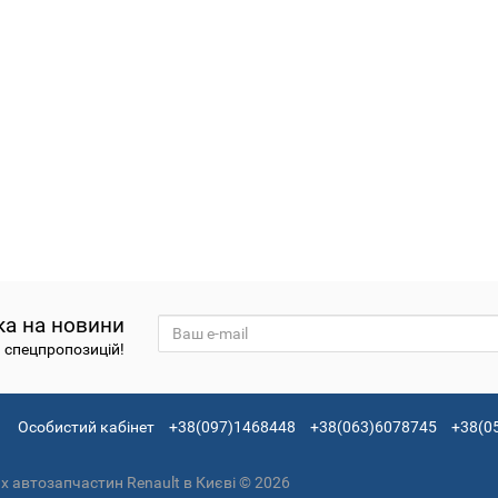
ка на новини
а спецпропозицій!
Особистий кабінет
+38(097)1468448
+38(063)6078745
+38(0
 автозапчастин Renault в Києві © 2026