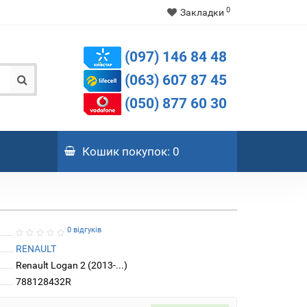
0
Закладки
(097) 146 84 48
(063) 607 87 45
(050) 877 60 30
Кошик
покупок
: 0
0 відгуків
RENAULT
Renault Logan 2 (2013-...)
788128432R