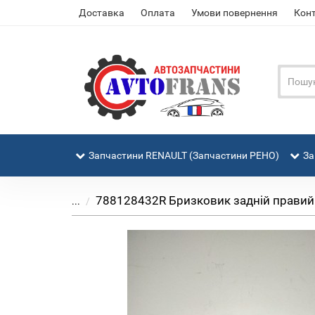
Доставка
Оплата
Умови повернення
Кон
Запчастини RENAULT (Запчастини РЕНО)
За
788128432R Бризковик задній правий Re
...