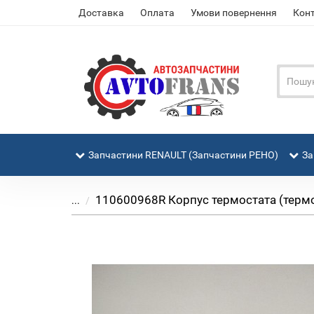
Доставка
Оплата
Умови повернення
Кон
Запчастини RENAULT (Запчастини РЕНО)
За
110600968R Корпус термостата (термост
...