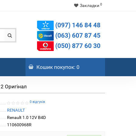
0
Закладки
(097) 146 84 48
(063) 607 87 45
(050) 877 60 30
Кошик
покупок
: 0
 2 Оригінал
0 відгуків
RENAULT
Renault 1.0 12V B4D
110600968R