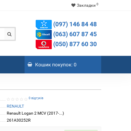
0
Закладки
(097) 146 84 48
(063) 607 87 45
(050) 877 60 30
Кошик
покупок
: 0
0 відгуків
RENAULT
Renault Logan 2 MCV (2017-...)
261A30252R