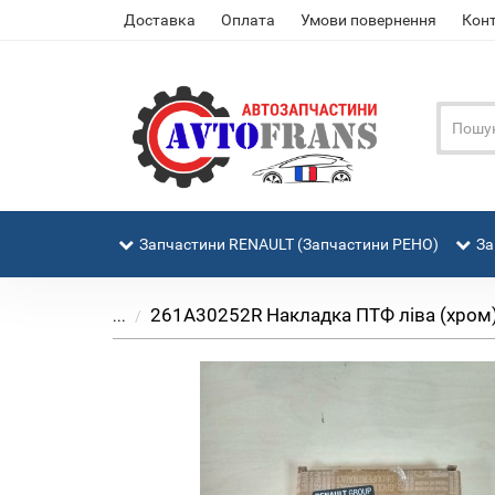
Доставка
Оплата
Умови повернення
Кон
Запчастини RENAULT (Запчастини РЕНО)
За
261A30252R Накладка ПТФ ліва (хром) 
...