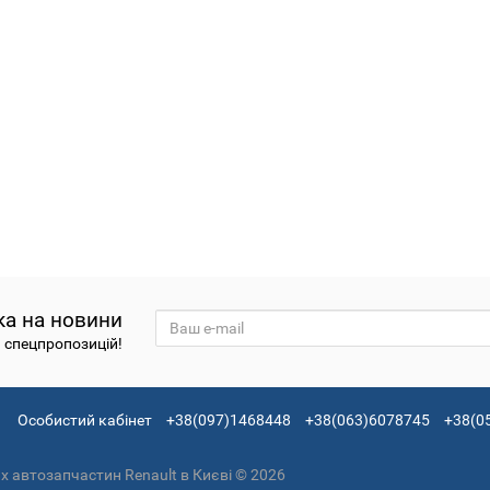
ка на новини
а спецпропозицій!
Особистий кабінет
+38(097)1468448
+38(063)6078745
+38(0
 автозапчастин Renault в Києві © 2026