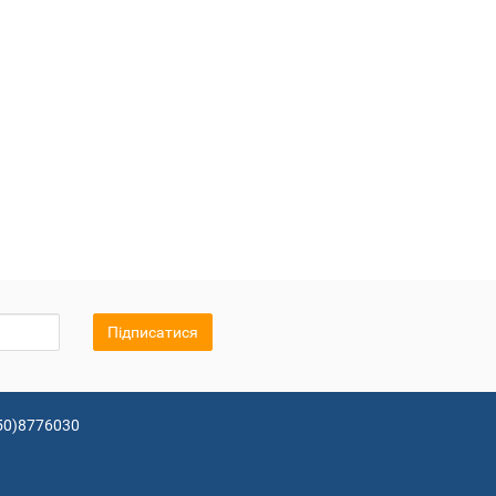
Підписатися
50)8776030