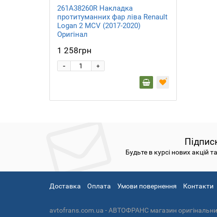
261A38260R Накладка
протитуманних фар ліва Renault
Logan 2 MCV (2017-2020)
Оригінал
1 258грн
-
+
Підпис
Будьте в курсі нових акцій т
Доставка
Оплата
Умови повернення
Контакти
avtofrans.com.ua - АВТОФРАНС магазин оригінальних