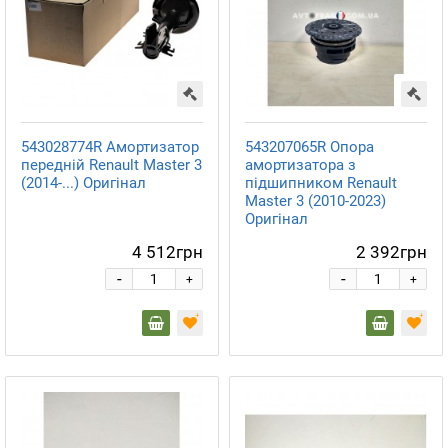
543028774R Амортизатор
543207065R Опора
передній Renault Master 3
амортизатора з
(2014-...) Оригінал
підшипником Renault
Master 3 (2010-2023)
Оригінал
4 512грн
2 392грн
-
-
+
+