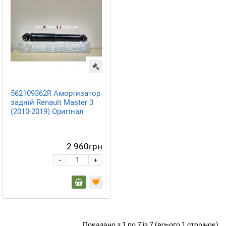
562109362R Амортизатор
задній Renault Master 3
(2010-2019) Оригінал
2 960грн
-
+
Показано з 1 по 7 із 7 (всього 1 сторінок)