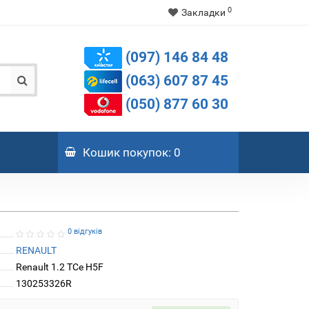
0
Закладки
(097) 146 84 48
(063) 607 87 45
(050) 877 60 30
Кошик
покупок
: 0
0 відгуків
RENAULT
Renault 1.2 TCe H5F
130253326R