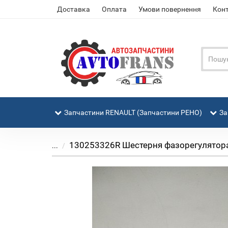
Доставка
Оплата
Умови повернення
Кон
Запчастини RENAULT (Запчастини РЕНО)
За
130253326R Шестерня фазорегулятора 
...