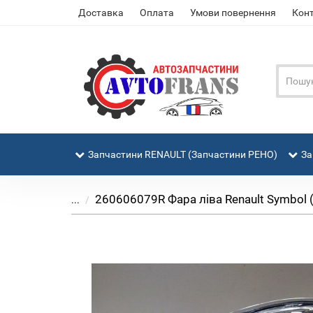
Доставка
Оплата
Умови повернення
Кон
Запчастини RENAULT (Запчастини РЕНО)
За
260606079R Фара ліва Renault Symbol 
...