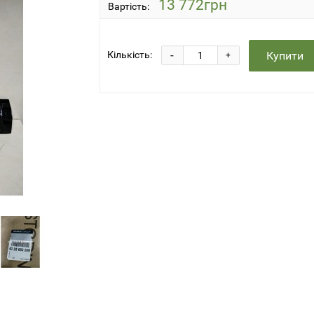
13 772грн
Вартість:
-
Купити
Кількість:
+