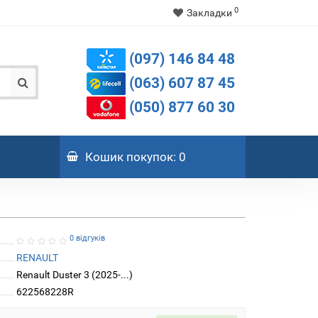
0
Закладки
(097) 146 84 48
(063) 607 87 45
(050) 877 60 30
Кошик
покупок
: 0
0 відгуків
RENAULT
Renault Duster 3 (2025-...)
622568228R