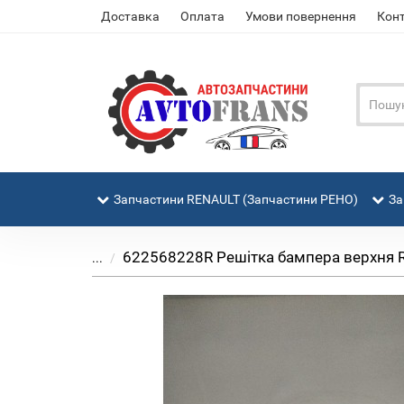
Доставка
Оплата
Умови повернення
Кон
Запчастини RENAULT (Запчастини РЕНО)
За
622568228R Решітка бампера верхня Ren
...