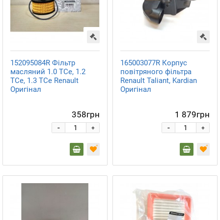
152095084R Фільтр
165003077R Корпус
масляний 1.0 TCe, 1.2
повітряного фільтра
TCe, 1.3 TCe Renault
Renault Taliant, Kardian
Оригінал
Оригінал
358грн
1 879грн
-
-
+
+