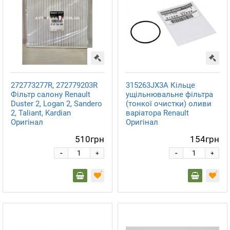
272773277R, 272779203R
315263JX3A Кільце
Фільтр салону Renault
ущільнювальне фільтра
Duster 2, Logan 2, Sandero
(тонкої очистки) оливи
2, Taliant, Kardian
варіатора Renault
Оригінал
Оригінал
510грн
154грн
-
-
+
+