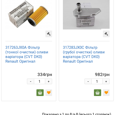
317263JX0A Фільтр
317283JX0C Фільтр
(тонкої очистки) оливи
(грубої очистки) оливи
варіатора (CVT DK0)
варіатора (CVT DK0)
Renault Оригінал
Renault Оригінал
334грн
982грн
-
-
+
+
Показано з 1 по 8 із 8 (всього 1 сторінок)