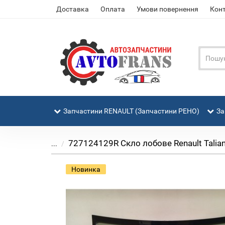
Доставка
Оплата
Умови повернення
Кон
Запчастини RENAULT (Запчастини РЕНО)
За
727124129R Скло лобове Renault Talian
...
Новинка