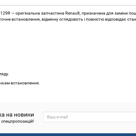
124129R — оригінальна запчастина Renault, призначена для заміни п
очне встановлення, відмінну оглядовість і повністю відповідає ст
ляду.
очкам встановлення.
ка на новини
а спецпропозицій!