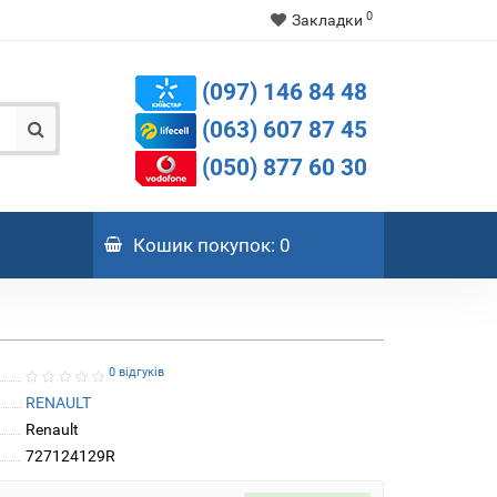
0
Закладки
(097) 146 84 48
(063) 607 87 45
(050) 877 60 30
Кошик
покупок
: 0
0 відгуків
RENAULT
Renault
727124129R