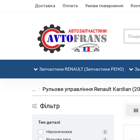
Доставка
Оплата
Умови повернення
Кон
Запчастини RENAULT (Запчастини РЕНО)
За
Рульове управління Renault Kardian (202
...
Фільтр
Тип деталі
Наконечники
2
Рульова тяга
1