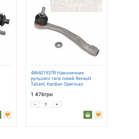
486401937R Наконечник
рульової тяги лівий Renault
Taliant, Kardian Оригінал
1 476грн
-
+