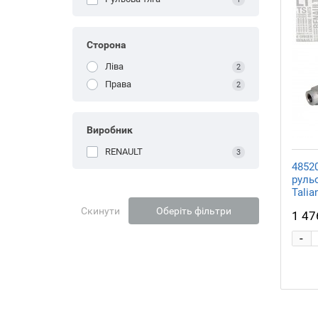
Сторона
Ліва
2
Права
2
Виробник
RENAULT
3
4852
рульо
Talia
Скинути
Оберіть фільтри
1 47
-