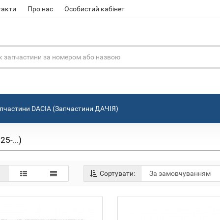
такти
Про нас
Особистий кабінет
пчастини DACIA (Запчастини ДАЧІЯ)
5-...)
Сортувати: