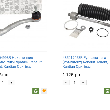
04998R Наконечник
485219453R Рульова тяга
вої тяги правий Renault
(комплект) Renault Taliant,
nt, Kardian Оригінал
Kardian Оригінал
6грн
1 125грн
-
+
+