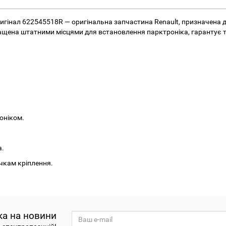
 Оригінал 622545518R — оригінальна запчастина Renault, призначена
щена штатними місцями для встановлення парктроніка, гарантує т
оніком.
а.
очкам кріплення.
ка на новини