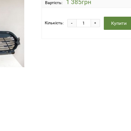
1 385грн
Вартість:
-
Купити
Кількість:
+