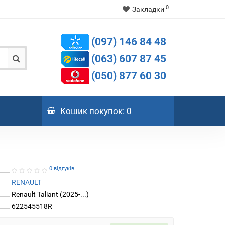
0
Закладки
(097) 146 84 48
(063) 607 87 45
(050) 877 60 30
Кошик
покупок
: 0
0 відгуків
RENAULT
Renault Taliant (2025-...)
622545518R