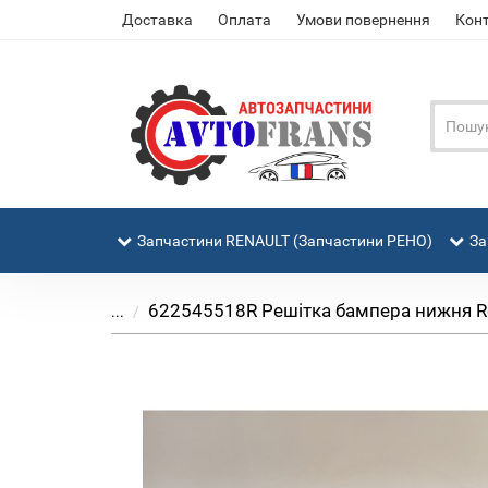
Доставка
Оплата
Умови повернення
Кон
Запчастини RENAULT (Запчастини РЕНО)
За
622545518R Решітка бампера нижня Rena
...