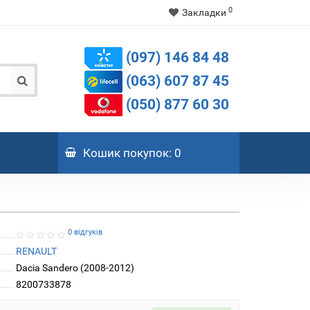
0
Закладки
(097) 146 84 48
(063) 607 87 45
(050) 877 60 30
Кошик
покупок
: 0
0 відгуків
RENAULT
Dacia Sandero (2008-2012)
8200733878