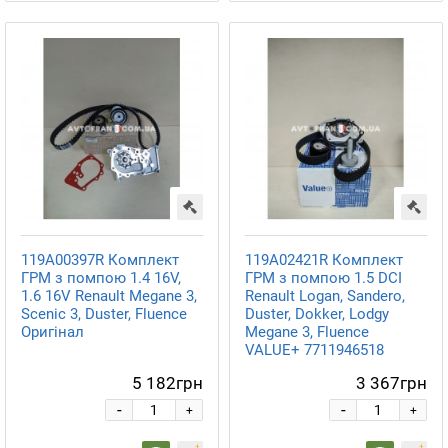
119A00397R Комплект
119A02421R Комплект
ГРМ з помпою 1.4 16V,
ГРМ з помпою 1.5 DCI
1.6 16V Renault Megane 3,
Renault Logan, Sandero,
Scenic 3, Duster, Fluence
Duster, Dokker, Lodgy
Оригінал
Megane 3, Fluence
VALUE+ 7711946518
5 182грн
3 367грн
-
-
+
+