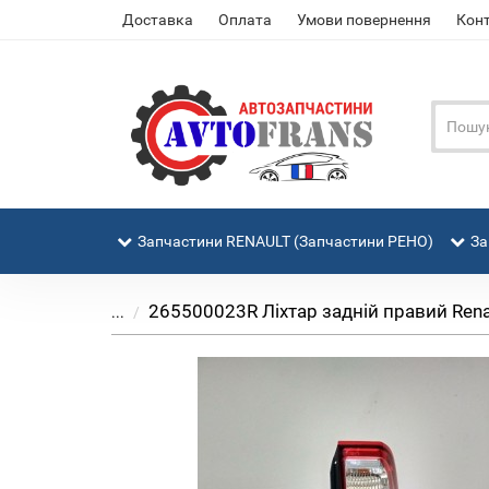
Доставка
Оплата
Умови повернення
Кон
Запчастини RENAULT (Запчастини РЕНО)
За
265500023R Ліхтар задній правий Rena
...