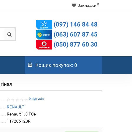
0
Закладки
(097) 146 84 48
(063) 607 87 45
(050) 877 60 30
Кошик
покупок
: 0
игінал
0 відгуків
RENAULT
Renault 1.3 TCe
117205123R