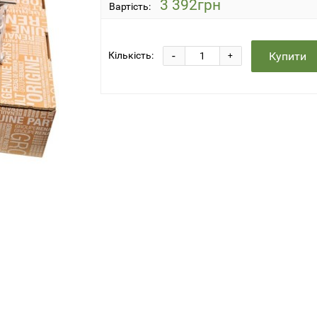
3 392грн
Вартість:
-
Купити
Кількість:
+