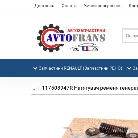
Доставка
Оплата
Умови повернення
Кон
Запчастини RENAULT (Запчастини РЕНО)
За
117508947R Натягувач ременя генератор
...