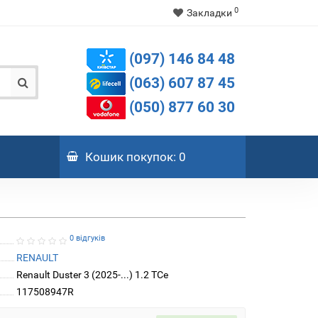
0
Закладки
(097) 146 84 48
(063) 607 87 45
(050) 877 60 30
Кошик
покупок
: 0
0 відгуків
RENAULT
Renault Duster 3 (2025-...) 1.2 TCe
117508947R