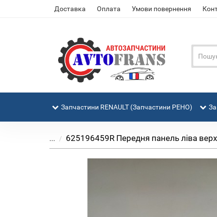
Доставка
Оплата
Умови повернення
Кон
Запчастини RENAULT (Запчастини РЕНО)
За
625196459R Передня панель ліва верхня
...