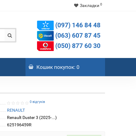
0
Закладки
(097) 146 84 48
(063) 607 87 45
(050) 877 60 30
Кошик
покупок
: 0
0 відгуків
RENAULT
Renault Duster 3 (2025-...)
625196459R