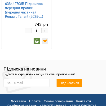
638442708R Підкрилок
передній правий
(передня частина)
Renault Taliant (2025-...)
Оригінал
743грн
-
+
Підписка на новини
Будьте в курсі нових акцій та спецпропозицій!
Підписатися
Доставка
Оплата
Умови повернення
Контакти
Особистий кабінет
+38(097)1468448
+38(063)6078745