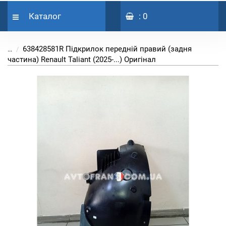
Каталог
: 0
638428581R Підкрилок передній правий (задня
...
частина) Renault Taliant (2025-...) Оригінал