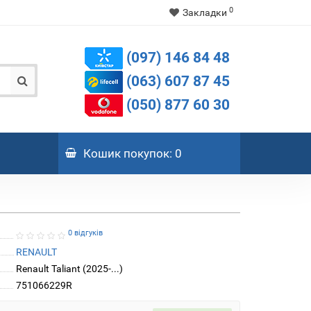
0
Закладки
(097) 146 84 48
(063) 607 87 45
(050) 877 60 30
Кошик
покупок
: 0
0 відгуків
RENAULT
Renault Taliant (2025-...)
751066229R