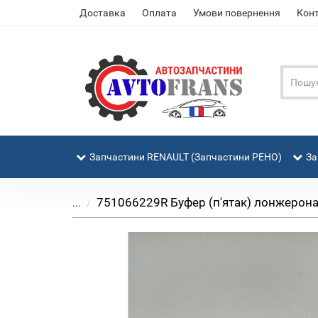
Доставка
Оплата
Умови повернення
Кон
Запчастини RENAULT (Запчастини РЕНО)
За
751066229R Буфер (п'ятак) лонжерона п
...