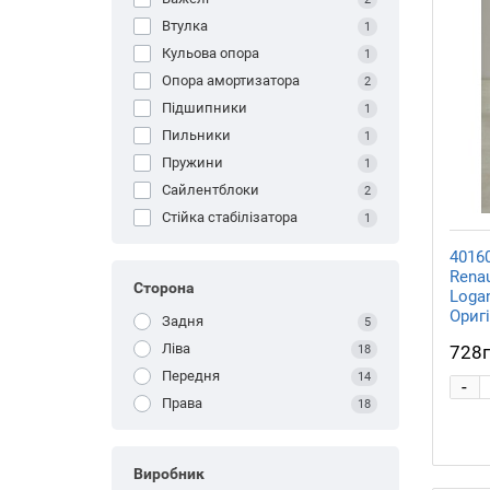
Втулка
1
Кульова опора
1
Опора амортизатора
2
Підшипники
1
Пильники
1
Пружини
1
Сайлентблоки
2
Стійка стабілізатора
1
4016
Renau
Сторона
Logan
Ориг
Задня
5
Ліва
728
18
Передня
14
-
Права
18
Виробник