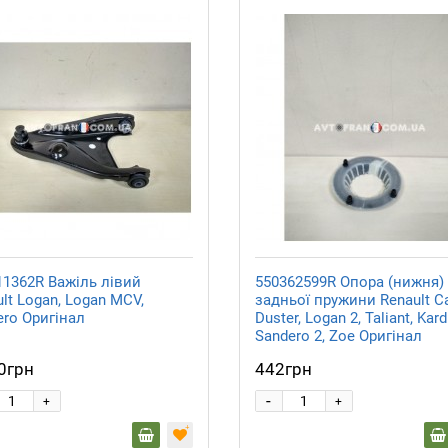
11362R Важіль лівий
550362599R Опора (нижня)
lt Logan, Logan MCV,
задньої пружини Renault Ca
ero Оригінал
Duster, Logan 2, Taliant, Kard
Sandero 2, Zoe Оригінал
0грн
442грн
-
+
+