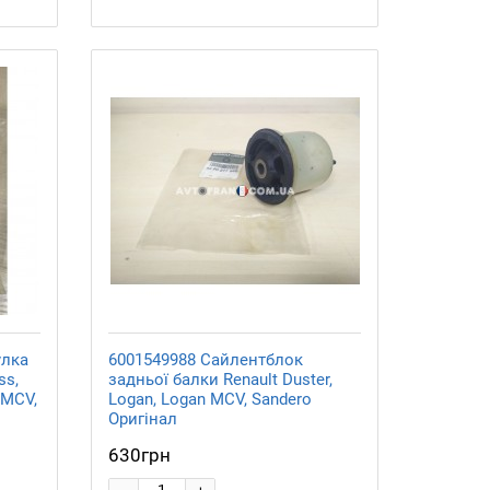
улка
6001549988 Сайлентблок
ss,
задньої балки Renault Duster,
 MCV,
Logan, Logan MCV, Sandero
Оригінал
630грн
-