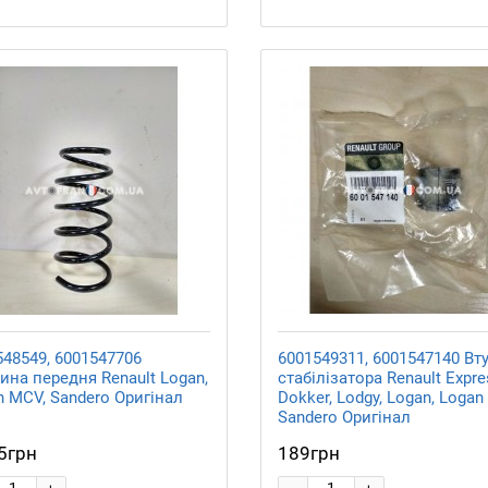
548549, 6001547706
6001549311, 6001547140 Вт
ина передня Renault Logan,
стабілізатора Renault Expre
n MCV, Sandero Оригінал
Dokker, Lodgy, Logan, Logan
Sandero Оригінал
5грн
189грн
-