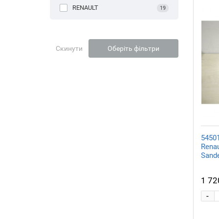
RENAULT
19
Скинути
Оберіть фільтри
5450
Renau
Sand
1 72
-