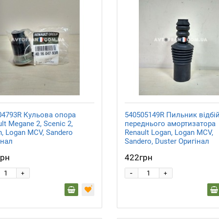
04793R Кульова опора
540505149R Пильник відбі
lt Megane 2, Scenic 2,
переднього амортизатора
, Logan MCV, Sandero
Renault Logan, Logan MCV,
інал
Sandero, Duster Оригінал
грн
422грн
-
+
+