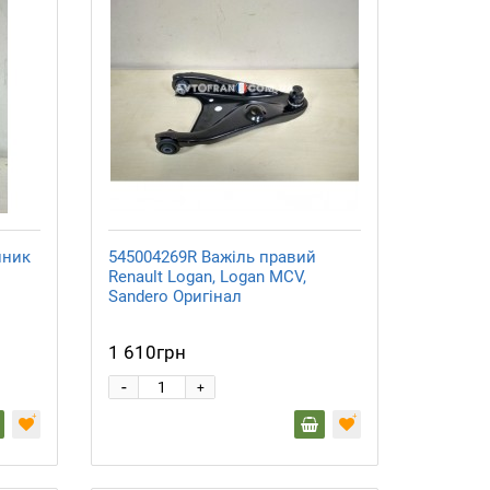
йник
545004269R Важіль правий
Renault Logan, Logan MCV,
Sandero Оригінал
1 610грн
-
+