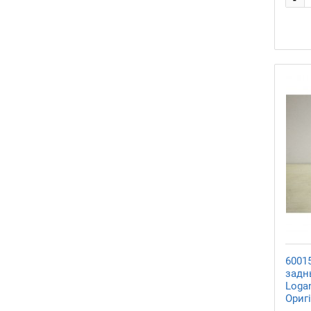
6001
заднь
Logan
Ориг