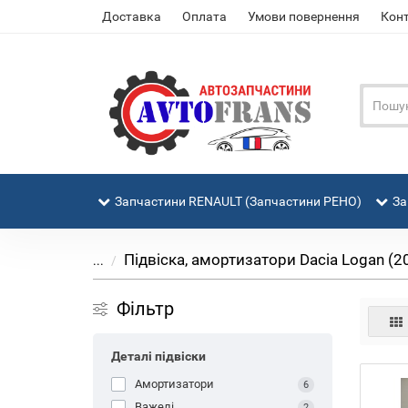
Доставка
Оплата
Умови повернення
Кон
Запчастини RENAULT (Запчастини РЕНО)
За
Підвіска, амортизатори Dacia Logan (2
...
Фільтр
Деталі підвіски
Амортизатори
6
Важелі
2