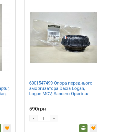
6001547499 Опора переднього
ptur,
амортизатора Dacia Logan,
ian,
Logan MCV, Sandero Оригінал
590грн
-
+