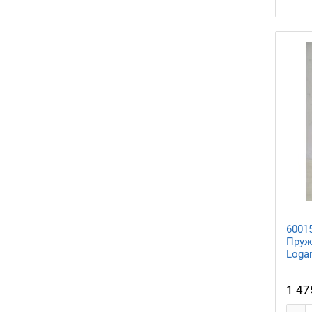
6001
Пруж
Loga
1 47
-