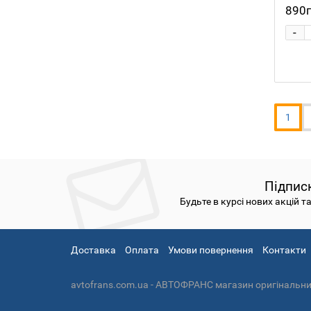
890
-
1
Підпис
Будьте в курсі нових акцій т
Доставка
Оплата
Умови повернення
Контакти
avtofrans.com.ua - АВТОФРАНС магазин оригінальних