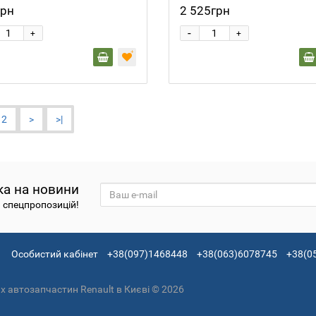
грн
2 525грн
-
+
+
2
>
>|
ка на новини
а спецпропозицій!
Особистий кабінет
+38(097)1468448
+38(063)6078745
+38(0
 автозапчастин Renault в Києві © 2026